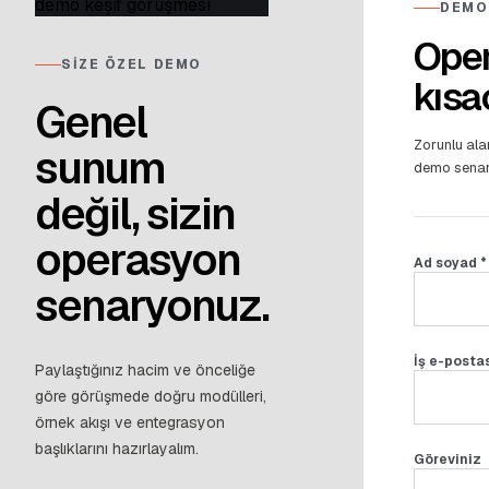
DEMO
Ope
SIZE ÖZEL DEMO
kısa
Genel
Zorunlu ala
sunum
demo senary
değil, sizin
operasyon
Ad soyad *
senaryonuz.
İş e-postas
Paylaştığınız hacim ve önceliğe
göre görüşmede doğru modülleri,
örnek akışı ve entegrasyon
başlıklarını hazırlayalım.
Göreviniz