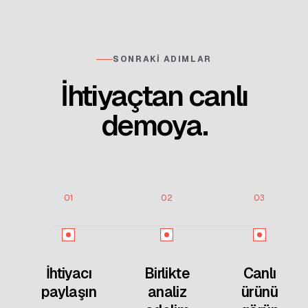
SONRAKI ADIMLAR
İhtiyaçtan canlı
demoya.
01
02
03
İhtiyacı
Birlikte
Canlı
paylaşın
analiz
ürünü