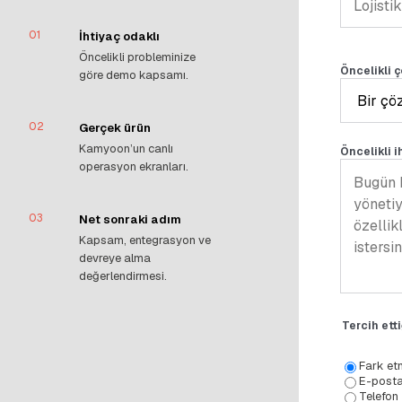
01
İhtiyaç odaklı
Öncelikli probleminize
Öncelikli 
göre demo kapsamı.
02
Gerçek ürün
Kamyoon’un canlı
Öncelikli i
operasyon ekranları.
03
Net sonraki adım
Kapsam, entegrasyon ve
devreye alma
değerlendirmesi.
Tercih ett
Fark et
E-post
Telefon