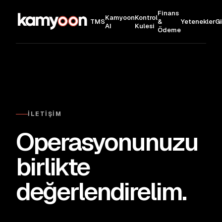
Finans
Kamyoon
Kontrol
TMS
&
Yetenekler
Gi
AI
Kulesi
Ödeme
İLETIŞIM
Operasyonunuzu
birlikte
değerlendirelim.