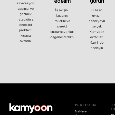
edelim
görün
Operasyon
yapınızı ve
İş akışını,
Size en
çözmek
kullanıcı
uygun
istediğiniz
rollerini ve
senaryoyu
öncelikli
gerekli
gerçek
problemi
entegrasyonları
Kamyoon
kısaca
değerlendirelim.
ekranları
aktarın.
üzerinde
inceleyin.
PLATFORM
T
O
Nakliye