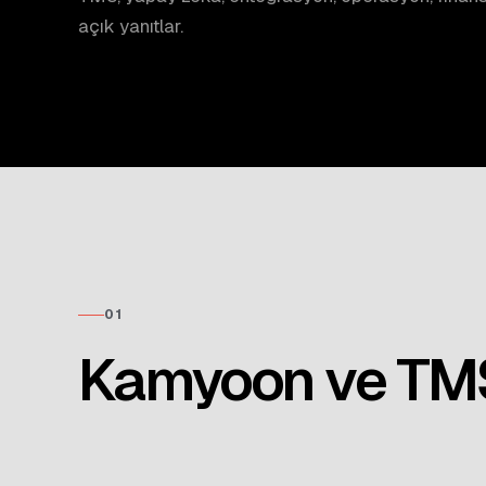
açık yanıtlar.
01
Kamyoon ve TM