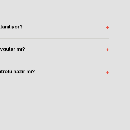
lanılıyor?
+
uygular mı?
+
trolü hazır mı?
+