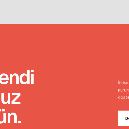
endi
İhtiy
nuz
kurum
göste
ün.
D