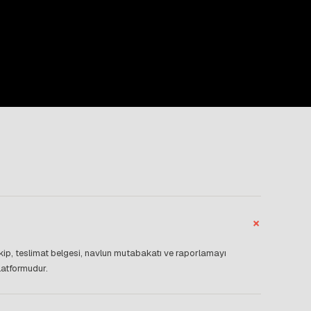
+
akip, teslimat belgesi, navlun mutabakatı ve raporlamayı
latformudur.