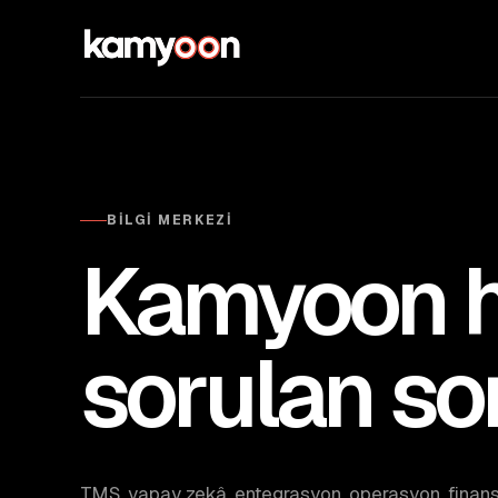
BILGI MERKEZI
Kamyoon h
sorulan sor
TMS, yapay zekâ, entegrasyon, operasyon, finans