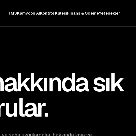
TMS
Kamyoon AI
Kontrol Kulesi
Finans & Ödeme
Yetenekler
akkında sık
ular.
 ve saha uygulamaları hakkında kısa ve