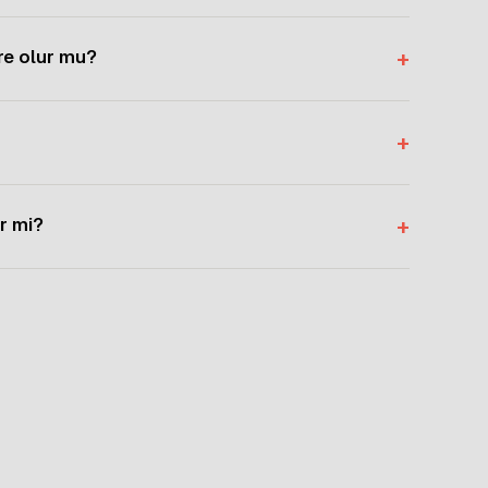
re olur mu?
+
+
ir mi?
+