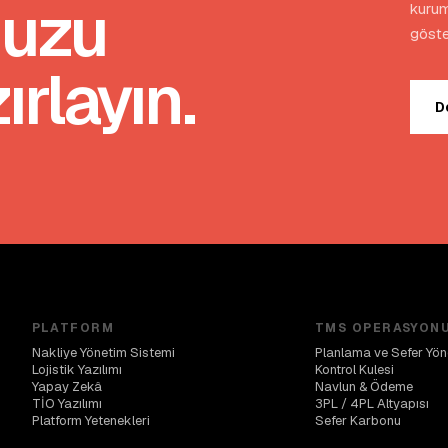
nuzu
kurum
göste
rlayın.
D
PLATFORM
TMS OPERASYON
Nakliye Yönetim Sistemi
Planlama ve Sefer Yön
Lojistik Yazılımı
Kontrol Kulesi
Yapay Zekâ
Navlun & Ödeme
TİO Yazılımı
3PL / 4PL Altyapısı
Platform Yetenekleri
Sefer Karbonu