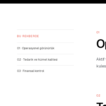
01
BU REHBERDE
O
01
·
Operasyonel görünürlük
Aktif
02
·
Tedarik ve hizmet kalitesi
kules
03
·
Finansal kontrol
02