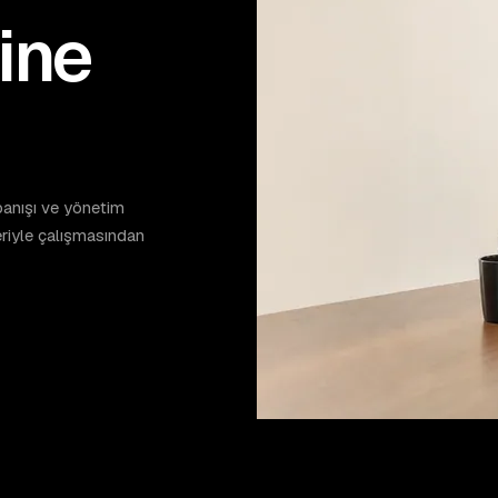
rine
apanışı ve yönetim
veriyle çalışmasından