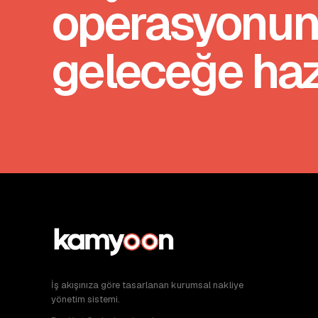
operasyonu
geleceğe hazı
İş akışınıza göre tasarlanan kurumsal nakliye
yönetim sistemi.