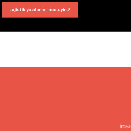
↗
Lojistik yazılımını inceleyin
İhtiy