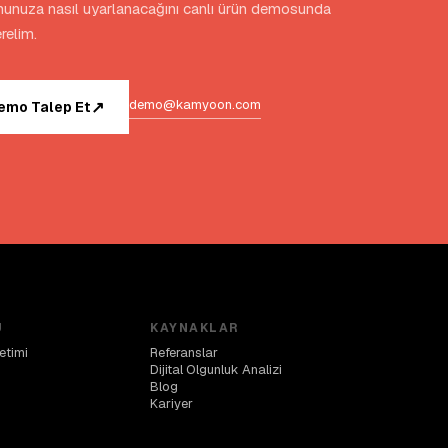
unuza nasıl uyarlanacağını canlı ürün demosunda
relim.
demo@kamyoon.com
↗
emo Talep Et
U
KAYNAKLAR
etimi
Referanslar
Dijital Olgunluk Analizi
Blog
Kariyer