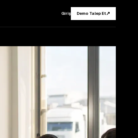
↗
Giriş
Demo Talep Et