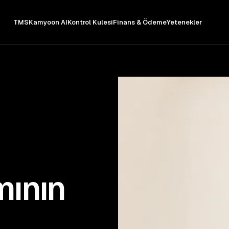
TMS
Kamyoon AI
Kontrol Kulesi
Finans & Ödeme
Yetenekler
ımının