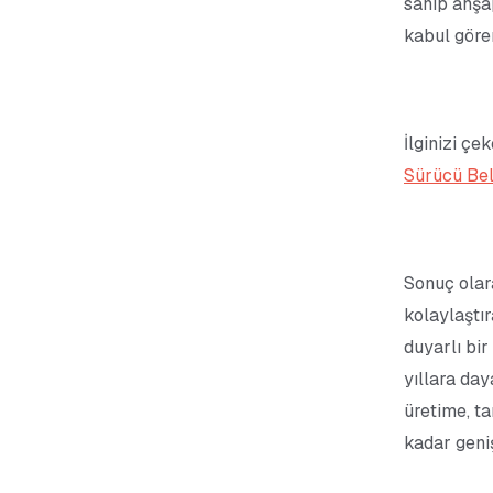
sahip ahşap
kabul gören
İlginizi çek
Sürücü Belg
Sonuç olara
kolaylaştır
duyarlı bi
yıllara da
üretime, t
kadar geniş