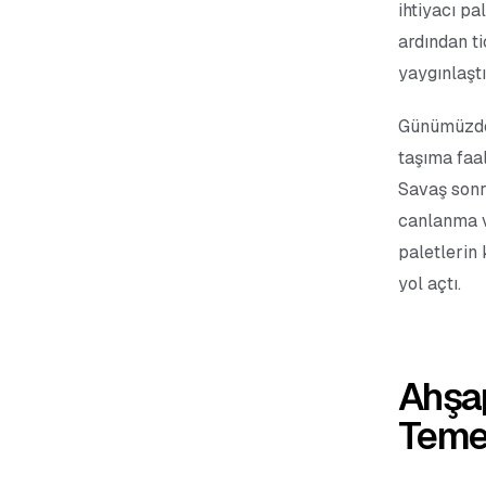
ihtiyacı pa
ardından ti
yaygınlaştı
Günümüzde 
taşıma faal
Savaş sonr
canlanma v
paletlerin
yol açtı.
Ahşap
Temel