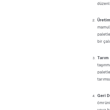
düzenli
Üretim
mamul 
paletle
bir çal
Tarım 
taşınm
paletle
tarımsa
Geri D
ömrünü
veya bi