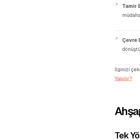
Tamir E
müdahal
Çevre 
dönüştü
İlginizi çek
Yapılır?
Ahşap
Tek Yö