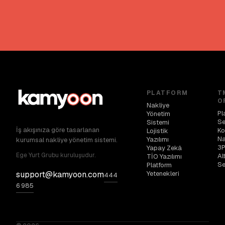
PLATFORM
T
O
Nakliye
Pl
Yönetim
Se
Sistemi
İş akışınıza göre tasarlanan
Ko
Lojistik
Na
Yazılımı
kurumsal nakliye yönetim sistemi.
3P
Yapay Zekâ
Ege Yurt Grubu kuruluşudur.
Al
TİO Yazılımı
Se
Platform
Yetenekleri
support@kamyoon.com
444
6 985