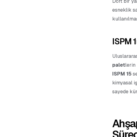
Dört bir ya
esneklik sa
kullanılmas
ISPM 15
Uluslararas
palet
lerin
ISPM 15
se
kimyasal iş
sayede kür
Ahşap
Sürec