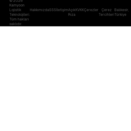
© 2026
Kamyoon
Lojistik
Hakkımızda
SSS
İletişim
Açık
KVKK
Çerezler
Çerez
Balıkesir,
Teknolojileri.
Rıza
Tercihleri
Türkiye
Tüm hakları
saklıdır.