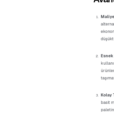
Maliye
alterna
ekonom
düşükt
Esnek
kullanı
ürünle
taşıma
Kolay 
basit m
paletin