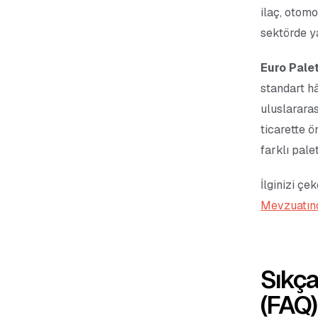
ilaç, otom
sektörde ya
Euro Pale
standart hâ
uluslarara
ticarette ö
farklı pal
İlginizi çek
Mevzuatın
Sıkça
(FAQ)