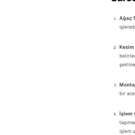
Ağaç 
işleneb
Kesim
belirle
şeklin
Monta
bir aray
İşlem
taşımac
işlem u