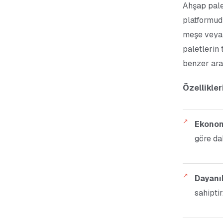
Ahşap pale
platformud
meşe veya l
paletlerin 
benzer ara
Özellikler
Ekonom
göre da
Dayanı
sahiptir