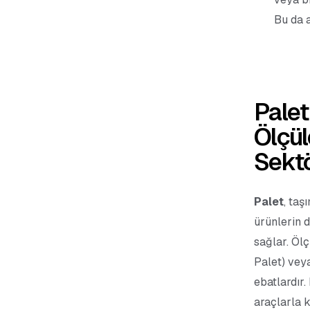
Bu da a
Palet
Ölçüle
Sektö
Palet
, ta
ürünlerin d
sağlar. Öl
Palet) vey
ebatlardır. 
araçlarla k