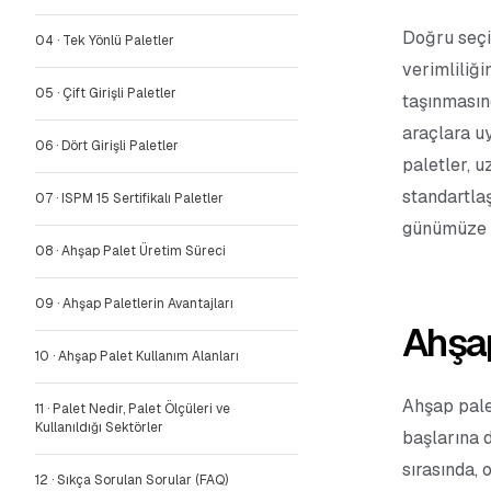
Doğru seçi
04
·
Tek Yönlü Paletler
verimliliği
05
·
Çift Girişli Paletler
taşınmasınd
araçlara u
06
·
Dört Girişli Paletler
paletler, u
standartla
07
·
ISPM 15 Sertifikalı Paletler
günümüze u
08
·
Ahşap Palet Üretim Süreci
09
·
Ahşap Paletlerin Avantajları
Ahşap
10
·
Ahşap Palet Kullanım Alanları
Ahşap palet
11
·
Palet Nedir, Palet Ölçüleri ve
Kullanıldığı Sektörler
başlarına d
sırasında, 
12
·
Sıkça Sorulan Sorular (FAQ)