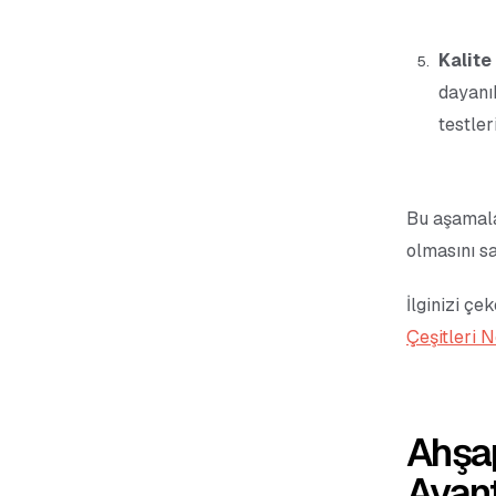
Kalite
dayanı
testleri
Bu aşamala
olmasını sa
İlginizi çek
Çeşitleri N
Ahşap
Avant