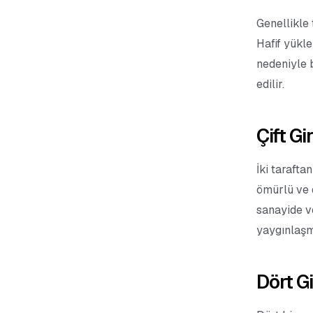
Genellikle 
Hafif yükle
nedeniyle b
edilir.
Çift Gi
İki taraftan
ömürlü ve d
sanayide v
yaygınlaşmı
Dört Gi