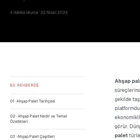
4 dakika
okuma
· 22 Nisan 2024
Ahşap pal
BU REHBERDE
süreçlerind
şekilde ta
01
·
Ahşap Palet Tarihçesi
platformdu
02
·
Ahşap Palet Nedir ve Temel
ekonomikli
Özellikleri
görür. Dün
palet
türle
03
·
Ahşap Palet Çeşitleri