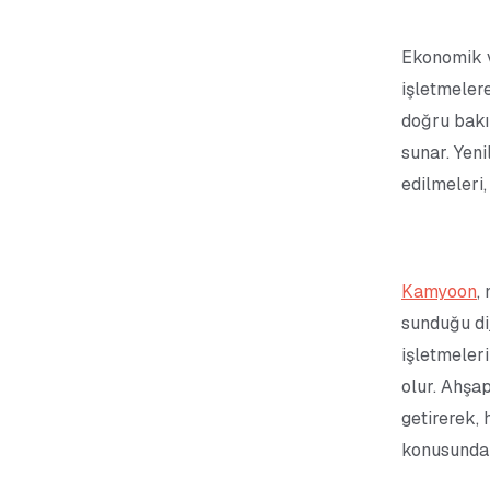
Ekonomik v
işletmeler
doğru bakı
sunar. Yen
edilmeleri,
Kamyoon
,
sunduğu dij
işletmeleri
olur. Ahşap
getirerek, 
konusunda 