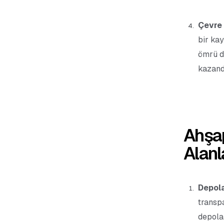
Çevre 
bir kay
ömrü d
kazandı
Ahşap
Alanl
Depola
transp
depola