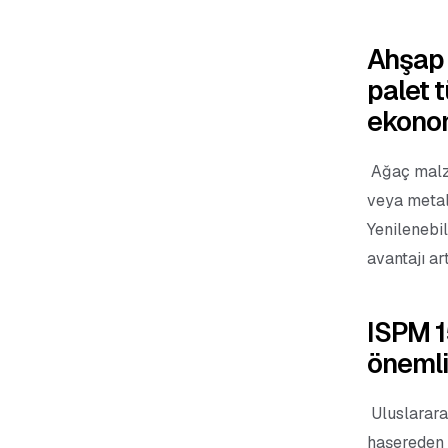
Ahşap 
palet 
ekono
Ağaç malze
veya metal
Yenilenebi
avantajı art
ISPM 1
önemli
Uluslarara
haşereden 