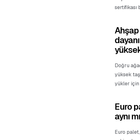
sertifikası 
Ahşap 
dayanık
yüksek
Doğru ağaç
yüksek taş
yükler için 
Euro p
aynı m
Euro palet,