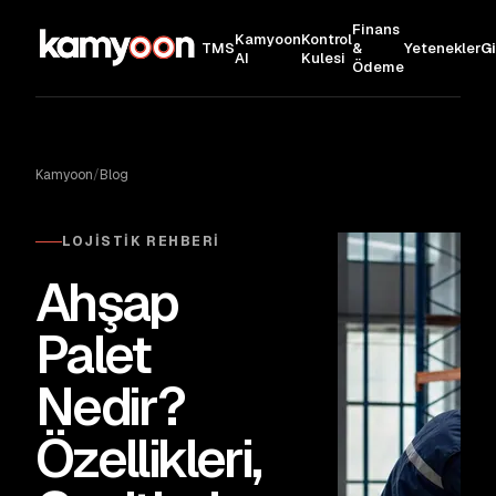
Finans
Kamyoon
Kontrol
TMS
&
Yetenekler
Gi
AI
Kulesi
Ödeme
Kamyoon
/
Blog
LOJISTIK REHBERI
Ahşap
Palet
Nedir?
Özellikleri,